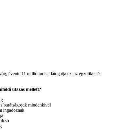
szág
,
évente
11
millió
turista
látogatja
ezt
az
egzotikus
és
aiföldi
utazás
mellett
?
ág
és
barátságosak
mindenkivel
m
ingadoznak
ja
olcsó
g