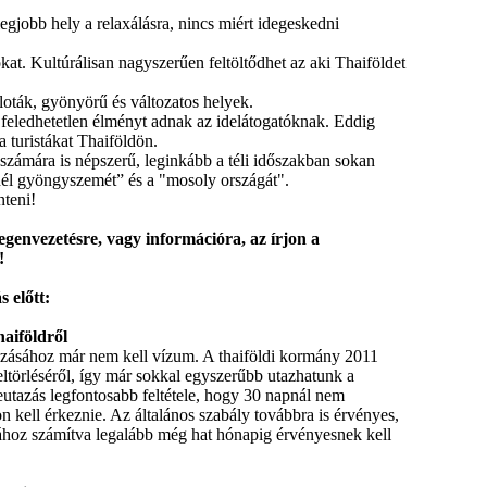
legjobb
hely
a
relaxálásra
,
nincs
miért
idegeskedni
ókat
.
Kultúrálisan
nagyszerűen
feltöltődhet
az
aki
Thaiföldet
loták
,
gyönyörű
és
változatos
helyek
.
d
feledhetetlen
élményt
adnak
az
idelátogatóknak
.
Eddig
a
turistákat
Thaiföldön
.
számára
is
népszerű
,
leginkább
a
téli
időszakban
sokan
él
gyöngyszemét”
és
a "
mosoly
országát
".
nteni
!
egenvezetésre
,
vagy
információra
,
az
írjon
a
!
ás
előtt
:
aiföldről
azásához
már
nem
kell
vízum
. A
thaiföldi
kormány
2011
eltörléséről
,
így
már
sokkal
egyszerűbb
utazhatunk
a
eutazás
legfontosabb
feltétele
,
hogy
30
napnál
nem
on
kell
érkeznie
.
Az
általános
szabály
továbbra
is
érvényes
,
ához
számítva
legalább
még
hat
hónapig
érvényesnek
kell