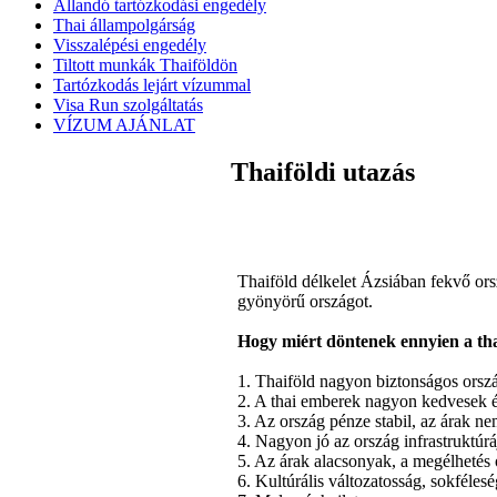
Állandó tartózkodási engedély
Thai állampolgárság
Visszalépési engedély
Tiltott munkák Thaiföldön
Tartózkodás lejárt vízummal
Visa Run szolgáltatás
VÍZUM AJÁNLAT
Thaiföldi utazás
Thaiföld
délkelet
Ázsiában
fekvő
or
gyönyörű
országot
.
Hogy
miért
döntenek
ennyien
a
th
1.
Thaiföld
nagyon
biztonságos
orsz
2. A
thai
emberek
nagyon
kedvesek
3.
Az
ország
pénze
stabil
,
az
árak
ne
4.
Nagyon
jó
az
ország
infrastruktúrá
5.
Az
árak
alacsonyak
, a
megélhetés
6.
Kultúrális
változatosság
,
sokfélesé