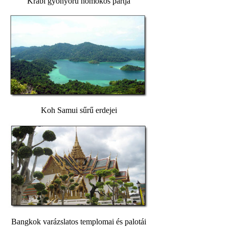
Krabi
gyönyörű
homokos
partja
Koh
Samui
sűrű
erdejei
Bangkok
varázslatos
templomai
és
palotái