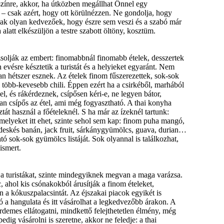
zínre
,
akkor
, ha
útközben
megállhat
Önnel
egy
–
csak
azért
,
hogy
ott
körülnézzen
. Ne
gondolja
,
hogy
rak
olyan
kedvezőek
,
hogy
észre
sem
veszi
és
a
szabó
már
a
alatt
elkészüljön
a
testre
szabott
öltöny
,
kosztüm
.
zsolják
az
embert
:
finomabbnál
finomabb
ételek
,
desszertek
n
evésre
késztetik
a
turistát
és
a
helyieket
egyaránt
.
Nem
an
hétszer
esznek
.
Az
ételek
finom
fűszerezettek
,
sok-sok
több-kevesebb
chili.
Éppen
ezért
ha a
csirkéből
,
marhából
el
,
és
rákérdeznek
,
csípősen
kéri-e
, ne
legyen
bátor
,
an
csípős
az
étel
,
ami
még
fogyasztható
. A
thai
konyha
ztát
használ
a
főételeknél
. S ha
már
az
ízeknél
tartunk
:
melyeket
itt
ehet
,
szinte
sehol
sem
kap
:
finom
puha
mangó
,
deskés
banán
, jack fruit,
sárkánygyümölcs
, guava,
durian…
tó
sok-sok
gyümölcs
listáját
.
Sok
olyannal
is
találkozhat
,
ismert
.
a
turistákat
,
szinte
mindegyiknek
megvan
a
maga
varázsa
.
c
,
ahol
kis
csónakokból
árusítják
a
finom
ételeket
,
n
a
kókuszpalacsintát
.
Az
éjszakai
piacok
egyikét
is
ó
a
hangulata
és
itt
vásárolhat
a
legkedvezőbb
árakon
. A
rdemes
ellátogatni
,
mindkettő
felejthetetlen
élmény
,
még
pedig
vásárolni
is
szeretne
,
akkor
ne
feledje
: a
thai