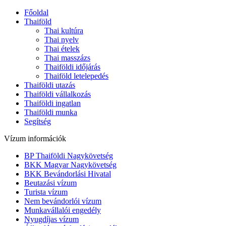
Főoldal
Információs oldal Th
Thai Vízum
Thaiföld
Thai kultúra
Thai nyelv
Thai ételek
Thai masszázs
Thaiföldi időjárás
Thaiföld letelepedés
Thaiföldi utazás
Thaiföldi vállalkozás
Thaiföldi ingatlan
Thaiföldi munka
Segítség
Vízum információk
BP Thaiföldi Nagykövetség
BKK Magyar Nagykövetség
BKK Bevándorlási Hivatal
Beutazási vízum
Turista vízum
Nem bevándorlói vízum
Munkavállalói engedély
Nyugdíjas vízum