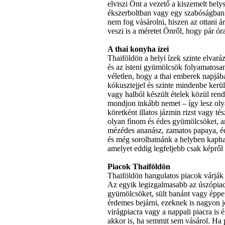
elviszi
Önt
a
vezető
a
kiszemelt
helys
ékszerboltban
vagy
egy
szabóságban
nem
fog
vásárolni
,
hiszen
az
ottani
á
veszi
is a
méretet
Önről
,
hogy
pár
ór
A
thai
konyha
ízei
Thaiföldön
a
helyi
ízek
szinte
elvará
és
az
isteni
gyümölcsök
folyamatosa
véletlen
,
hogy
a
thai
emberek
napjáb
kókusztejjel
és
szinte
mindenbe
kerül
vagy
halból
készült
ételek
közül
rend
mondjon
inkább
nemet
–
így
lesz
oly
köretként
illatos
jázmin
rizst
vagy
tés
olyan
finom
és
édes
gyümölcsöket
,
a
mézédes
ananász
,
zamatos
papaya,
é
és
még
sorolhatnánk
a
helyben
kapha
amelyet
eddig
legfeljebb
csak
képről
Piacok
Thaiföldön
Thaiföldön
hangulatos
piacok
várják
Az
egyik
legizgalmasabb
az
úszópia
gyümölcsöket
,
sült
banánt
vagy
éppe
érdemes
bejárni
,
ezeknek
is
nagyon
j
virágpiacra
vagy
a
nappali
piacra
is
é
akkor
is, ha
semmit
sem
vásárol
. Ha