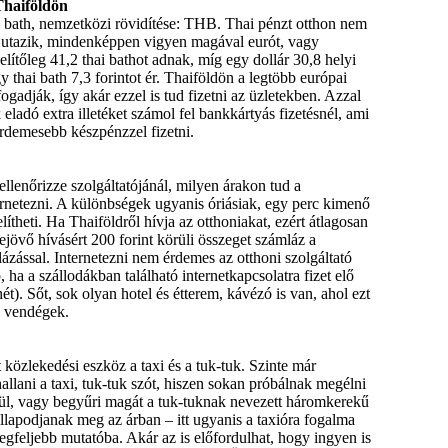
Thaiföldön
bath,
nemzetközi
rövidítése
:
THB
. Thai
pénzt
otthon
nem
utazik
,
mindenképpen
vigyen
magával
eurót
,
vagy
lítőleg
41,2
thai
bathot
adnak
,
míg
egy
dollár
30,8
helyi
gy
thai
bath 7,3
forintot
ér
.
Thaiföldön
a
legtöbb
európai
fogadják
,
így
akár
ezzel
is
tud
fizetni
az
üzletekben
.
Azzal
k
eladó
extra
illetéket
számol
fel
bankkártyás
fizetésnél
,
ami
rdemesebb
készpénzzel
fizetni
.
ellenőrizze
szolgáltatójánál
,
milyen
árakon
tud
a
ernetezni
. A
különbségek
ugyanis
óriásiak
,
egy
perc
kimenő
ítheti
. Ha
Thaiföldről
hívja
az
otthoniakat
,
ezért
átlagosan
ejövő
hívásért
200
forint
körüli
összeget
számláz
a
ázással
.
Internetezni
nem
érdemes
az
otthoni
szolgáltató
b
, ha a
szállodákban
található
internetkapcsolatra
fizet
elő
hét
).
Sőt
,
sok
olyan
hotel
és
étterem
,
kávézó
is van,
ahol
ezt
a
vendégek
.
t
közlekedési
eszköz
a taxi
és
a
tuk-tuk
.
Szinte
már
allani
a taxi,
tuk-tuk
szót
,
hiszen
sokan
próbálnak
megélni
ül
,
vagy
begyűri
magát
a
tuk-tuknak
nevezett
háromkerekű
llapodjanak
meg
az
árban
–
itt
ugyanis
a
taxióra
fogalma
legfeljebb
mutatóba
.
Akár
az
is
előfordulhat
,
hogy
ingyen
is