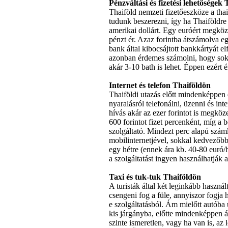
Pénzváltási
és
fizetési
lehetőségek
Thaiföld
nemzeti
fizetőeszköze
a
thai
tudunk
beszerezni
,
így
ha
Thaiföldre
amerikai
dollárt
.
Egy
euróért
megköze
pénzt
ér
.
Azaz
forintba
átszámolva
e
bank
által
kibocsájtott
bankkártyát
el
azonban
érdemes
számolni
,
hogy
so
akár
3-10 bath is
lehet
.
Éppen
ezért
é
Internet
és
telefon
Thaiföldön
Thaiföldi
utazás
előtt
mindenképpen
nyaralásról
telefonálni
,
üzenni
és
int
hívás
akár
az
ezer
forintot
is
megközel
600
forintot
fizet
percenként
,
míg
a
b
szolgáltató
.
Mindezt
perc
alapú
száml
mobilinternetjével
,
sokkal
kedvezőb
egy
hétre
(
ennek
ára
kb. 40-80
euró
/
a
szolgáltatást
ingyen
használhatják
Taxi
és
tuk-tuk
Thaiföldön
A
turisták
által
két
leginkább
használ
csengeni
fog a
füle
,
annyiszor
fogja
h
e
szolgáltatásból
.
Ám
mielőtt
autóba
kis
járgányba
,
előtte
mindenképpen
á
szinte
ismeretlen
,
vagy
ha van is,
az