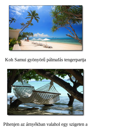
Koh
Samui
gyönyörű
pálmafás
tengerpartja
Pihenjen
az
árnyékban
valahol
egy
szigeten
a